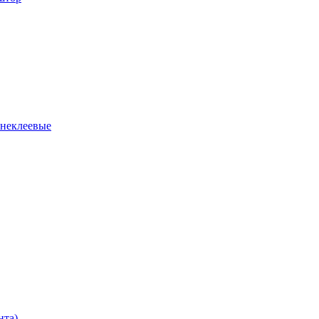
 неклеевые
нта)