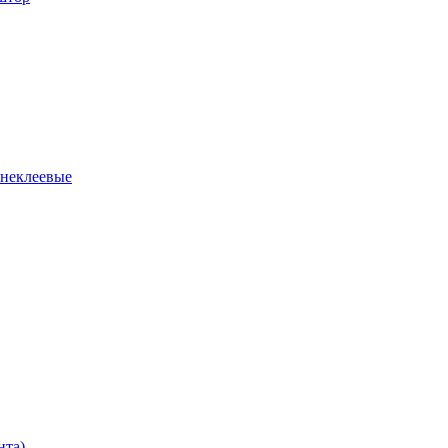
 неклеевые
нта)