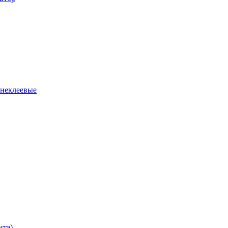
 неклеевые
нта)