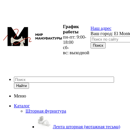
График
Наш адрес
работы
Ваш город:
El Mont
пн-пт: 9:00-
18:00
сб-
вс: выходной
Найти
Меню
Каталог
Шторная фурнитура
Лента шторная (мотажная тесьма)