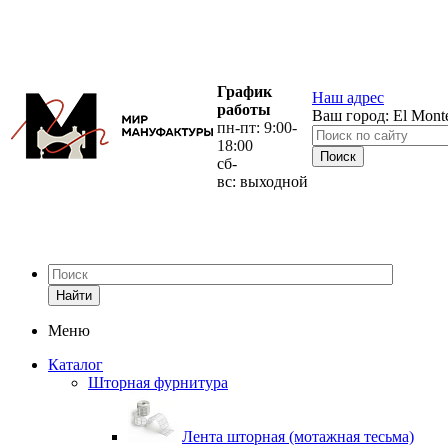
График
Наш адрес
работы
Ваш город:
El Mont
пн-пт: 9:00-
18:00
сб-
вс: выходной
Найти
Меню
Каталог
Шторная фурнитура
Лента шторная (мотажная тесьма)