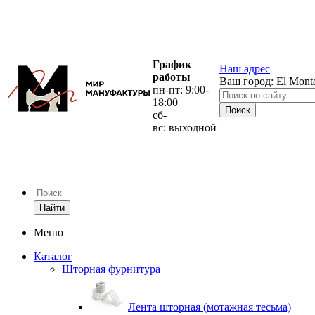
График
Наш адрес
работы
Ваш город:
El Mont
пн-пт: 9:00-
18:00
сб-
вс: выходной
Найти
Меню
Каталог
Шторная фурнитура
Лента шторная (мотажная тесьма)