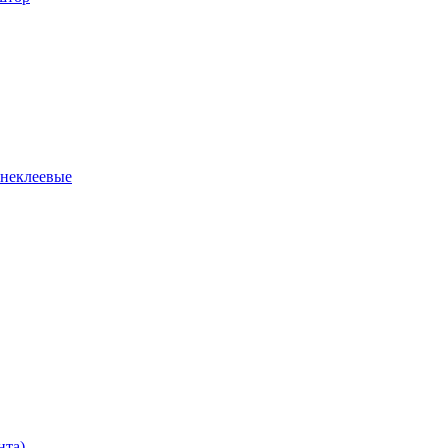
 неклеевые
нта)