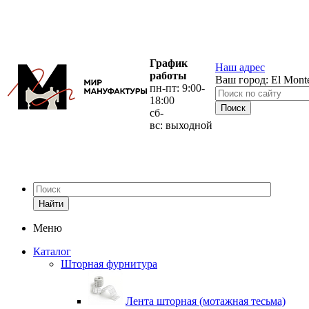
График
Наш адрес
работы
Ваш город:
El Mont
пн-пт: 9:00-
18:00
сб-
вс: выходной
Найти
Меню
Каталог
Шторная фурнитура
Лента шторная (мотажная тесьма)