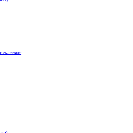
 неклеевые
нта)