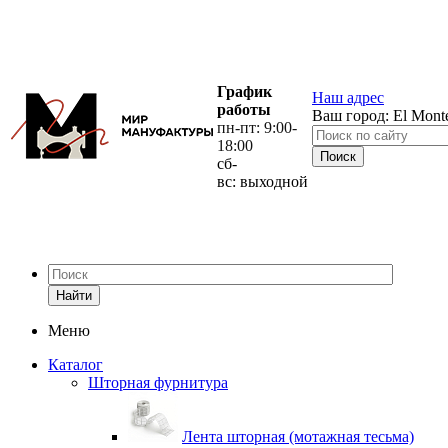
График
Наш адрес
работы
Ваш город:
El Mont
пн-пт: 9:00-
18:00
сб-
вс: выходной
Найти
Меню
Каталог
Шторная фурнитура
Лента шторная (мотажная тесьма)