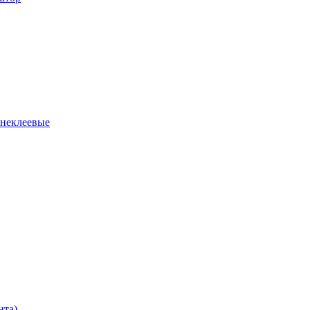
 неклеевые
нта)