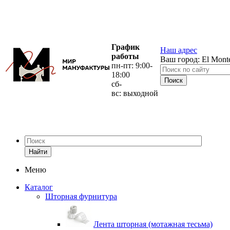
График
Наш адрес
работы
Ваш город:
El Mont
пн-пт: 9:00-
18:00
сб-
вс: выходной
Найти
Меню
Каталог
Шторная фурнитура
Лента шторная (мотажная тесьма)