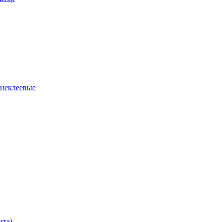
 неклеевые
нта)