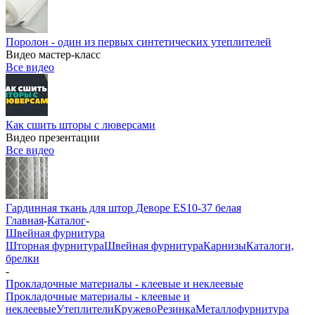
Поролон - один из первых синтетических утеплителей
Видео мастер-класс
Все видео
Как сшить шторы с люверсами
Видео презентации
Все видео
Гардинная ткань для штор Деворе ES10-37 белая
Главная
-
Каталог
-
Швейная фурнитура
Шторная фурнитура
Швейная фурнитура
Карнизы
Каталоги,
брелки
-
Прокладочные материалы - клеевые и неклеевые
Прокладочные материалы - клеевые и
неклеевые
Утеплители
Кружево
Резинка
Металлофурнитура