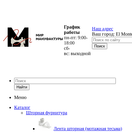
График
Наш адрес
работы
Ваш город:
El Mont
пн-пт: 9:00-
18:00
сб-
вс: выходной
Найти
Меню
Каталог
Шторная фурнитура
Лента шторная (мотажная тесьма)