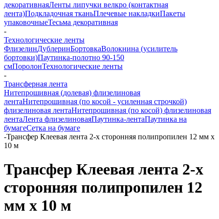
декоративная
Ленты липучки велкро (контактная
лента)
Подкладочная ткань
Плечевые накладки
Пакеты
упаковочные
Тесьма декоративная
-
Технологические ленты
Флизелин
Дублерин
Бортовка
Волокнина (усилитель
бортовки)
Паутинка-полотно 90-150
см
Поролон
Технологические ленты
-
Трансферная лента
Нитепрошивная (долевая) флизелиновая
лента
Нитепрошивная (по косой - усиленная строчкой)
флизелиновая лента
Нитепрошивная (по косой) флизелиновая
лента
Лента флизелиновая
Паутинка-лента
Паутинка на
бумаге
Сетка на бумаге
-
Трансфер Клеевая лента 2-х сторонняя полипропилен 12 мм х
10 м
Трансфер Клеевая лента 2-х
сторонняя полипропилен 12
мм х 10 м