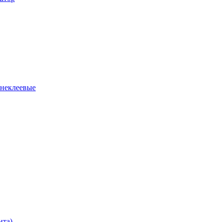
 неклеевые
нта)