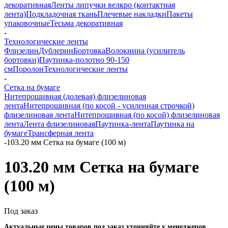
декоративная
Ленты липучки велкро (контактная
лента)
Подкладочная ткань
Плечевые накладки
Пакеты
упаковочные
Тесьма декоративная
-
Технологические ленты
Флизелин
Дублерин
Бортовка
Волокнина (усилитель
бортовки)
Паутинка-полотно 90-150
см
Поролон
Технологические ленты
-
Сетка на бумаге
Нитепрошивная (долевая) флизелиновая
лента
Нитепрошивная (по косой - усиленная строчкой)
флизелиновая лента
Нитепрошивная (по косой) флизелиновая
лента
Лента флизелиновая
Паутинка-лента
Паутинка на
бумаге
Трансферная лента
-
103.20 мм Сетка на бумаге (100 м)
103.20 мм Сетка на бумаге
(100 м)
Под заказ
Актуальные цены товаров под заказ уточняйте у менеджеров.