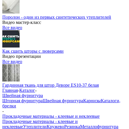
Поролон - один из первых синтетических утеплителей
Видео мастер-класс
Все видео
Как сшить шторы с люверсами
Видео презентации
Все видео
Гардинная ткань для штор Деворе ES10-37 белая
Главная
-
Каталог
-
Швейная фурнитура
Шторная фурнитура
Швейная фурнитура
Карнизы
Каталоги,
брелки
-
Прокладочные материалы - клеевые и неклеевые
Прокладочные материалы - клеевые и
неклеевые
Утеплители
Кружево
Резинка
Металлофурнитура