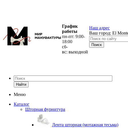
График
Наш адрес
работы
Ваш город:
El Mont
пн-пт: 9:00-
18:00
сб-
вс: выходной
Найти
Меню
Каталог
Шторная фурнитура
Лента шторная (мотажная тесьма)