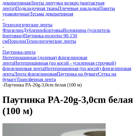
декоративная
Ленты липучки велкро (контактная
лента)
Подкладочная ткань
Плечевые накладки
Пакеты
упаковочные
Тесьма декоративная
-
Технологические ленты
Флизелин
Дублерин
Бортовка
Волокнина (усилитель
бортовки)
Паутинка-полотно 90-150
см
Поролон
Технологические ленты
-
Паутинка-лента
Нитепрошивная (долевая) флизелиновая
лента
Нитепрошивная (по косой - усиленная строчкой)
флизелиновая лента
Нитепрошивная (по косой) флизелиновая
лента
Лента флизелиновая
Паутинка на бумаге
Сетка на
бумаге
Трансферная лента
-
Паутинка PA-20g-3,0сm белая (100 м)
Паутинка PA-20g-3,0сm белая
(100 м)