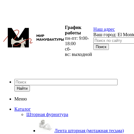
График
Наш адрес
работы
Ваш город:
El Mont
пн-пт: 9:00-
18:00
сб-
вс: выходной
Найти
Меню
Каталог
Шторная фурнитура
Лента шторная (мотажная тесьма)