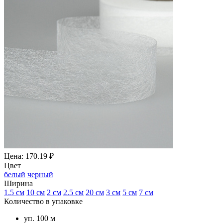
Цена: 170.19 ₽
Цвет
белый
черный
Ширина
1.5 см
10 см
2 см
2.5 см
20 см
3 см
5 см
7 см
Количество в упаковке
уп. 100 м