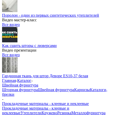
Поролон - один из первых синтетических утеплителей
Видео мастер-класс
Все видео
Как сшить шторы с люверсами
Видео презентации
Все видео
Гардинная ткань для штор Деворе ES10-37 белая
Главная
-
Каталог
-
Швейная фурнитура
Шторная фурнитура
Швейная фурнитура
Карнизы
Каталоги,
брелки
-
Прокладочные материалы - клеевые и неклеевые
Прокладочные материалы - клеевые и
неклеевые
Утеплители
Кружево
Резинка
Металлофурнитура