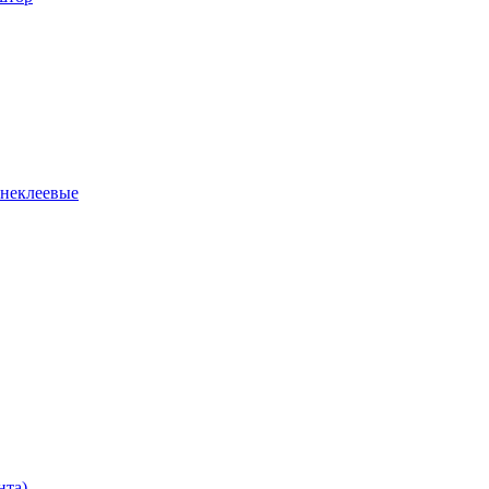
 неклеевые
нта)