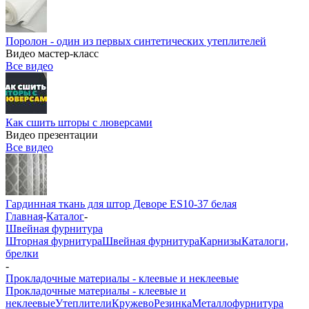
Поролон - один из первых синтетических утеплителей
Видео мастер-класс
Все видео
Как сшить шторы с люверсами
Видео презентации
Все видео
Гардинная ткань для штор Деворе ES10-37 белая
Главная
-
Каталог
-
Швейная фурнитура
Шторная фурнитура
Швейная фурнитура
Карнизы
Каталоги,
брелки
-
Прокладочные материалы - клеевые и неклеевые
Прокладочные материалы - клеевые и
неклеевые
Утеплители
Кружево
Резинка
Металлофурнитура