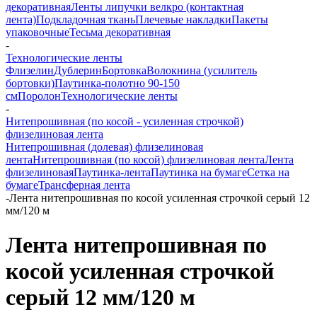
декоративная
Ленты липучки велкро (контактная
лента)
Подкладочная ткань
Плечевые накладки
Пакеты
упаковочные
Тесьма декоративная
-
Технологические ленты
Флизелин
Дублерин
Бортовка
Волокнина (усилитель
бортовки)
Паутинка-полотно 90-150
см
Поролон
Технологические ленты
-
Нитепрошивная (по косой - усиленная строчкой)
флизелиновая лента
Нитепрошивная (долевая) флизелиновая
лента
Нитепрошивная (по косой) флизелиновая лента
Лента
флизелиновая
Паутинка-лента
Паутинка на бумаге
Сетка на
бумаге
Трансферная лента
-
Лента нитепрошивная по косой усиленная строчкой серый 12
мм/120 м
Лента нитепрошивная по
косой усиленная строчкой
серый 12 мм/120 м