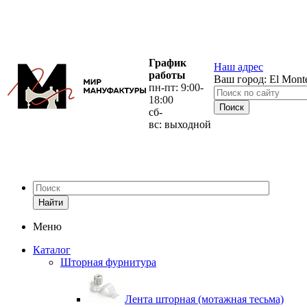
График
Наш адрес
работы
Ваш город:
El Mont
пн-пт: 9:00-
18:00
сб-
вс: выходной
Найти
Меню
Каталог
Шторная фурнитура
Лента шторная (мотажная тесьма)