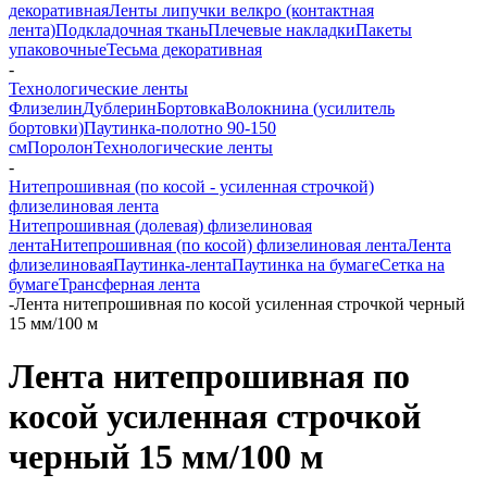
декоративная
Ленты липучки велкро (контактная
лента)
Подкладочная ткань
Плечевые накладки
Пакеты
упаковочные
Тесьма декоративная
-
Технологические ленты
Флизелин
Дублерин
Бортовка
Волокнина (усилитель
бортовки)
Паутинка-полотно 90-150
см
Поролон
Технологические ленты
-
Нитепрошивная (по косой - усиленная строчкой)
флизелиновая лента
Нитепрошивная (долевая) флизелиновая
лента
Нитепрошивная (по косой) флизелиновая лента
Лента
флизелиновая
Паутинка-лента
Паутинка на бумаге
Сетка на
бумаге
Трансферная лента
-
Лента нитепрошивная по косой усиленная строчкой черный
15 мм/100 м
Лента нитепрошивная по
косой усиленная строчкой
черный 15 мм/100 м