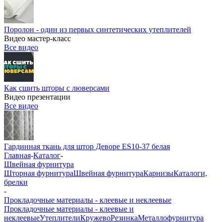
Поролон - один из первых синтетических утеплителей
Видео мастер-класс
Все видео
Как сшить шторы с люверсами
Видео презентации
Все видео
Гардинная ткань для штор Деворе ES10-37 белая
Главная
-
Каталог
-
Швейная фурнитура
Шторная фурнитура
Швейная фурнитура
Карнизы
Каталоги,
брелки
-
Прокладочные материалы - клеевые и неклеевые
Прокладочные материалы - клеевые и
неклеевые
Утеплители
Кружево
Резинка
Металлофурнитура