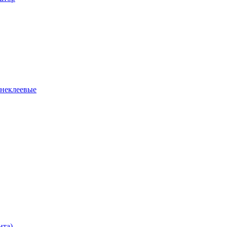
 неклеевые
нта)