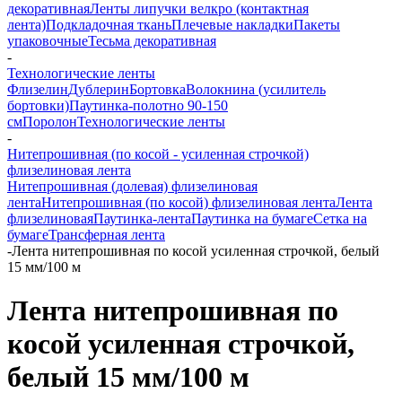
декоративная
Ленты липучки велкро (контактная
лента)
Подкладочная ткань
Плечевые накладки
Пакеты
упаковочные
Тесьма декоративная
-
Технологические ленты
Флизелин
Дублерин
Бортовка
Волокнина (усилитель
бортовки)
Паутинка-полотно 90-150
см
Поролон
Технологические ленты
-
Нитепрошивная (по косой - усиленная строчкой)
флизелиновая лента
Нитепрошивная (долевая) флизелиновая
лента
Нитепрошивная (по косой) флизелиновая лента
Лента
флизелиновая
Паутинка-лента
Паутинка на бумаге
Сетка на
бумаге
Трансферная лента
-
Лента нитепрошивная по косой усиленная строчкой, белый
15 мм/100 м
Лента нитепрошивная по
косой усиленная строчкой,
белый 15 мм/100 м