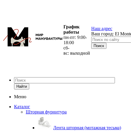
График
Наш адрес
работы
Ваш город:
El Mont
пн-пт: 9:00-
18:00
сб-
вс: выходной
Найти
Меню
Каталог
Шторная фурнитура
Лента шторная (мотажная тесьма)