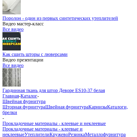
Поролон - один из первых синтетических утеплителей
Видео мастер-класс
Все видео
Как сшить шторы с люверсами
Видео презентации
Все видео
Гардинная ткань для штор Деворе ES10-37 белая
Главная
-
Каталог
-
Швейная фурнитура
Шторная фурнитура
Швейная фурнитура
Карнизы
Каталоги,
брелки
-
Прокладочные материалы - клеевые и неклеевые
Прокладочные материалы - клеевые и
неклеевые
Утеплители
Кружево
Резинка
Металлофурнитура