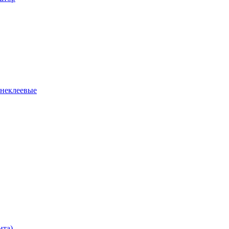
 неклеевые
нта)