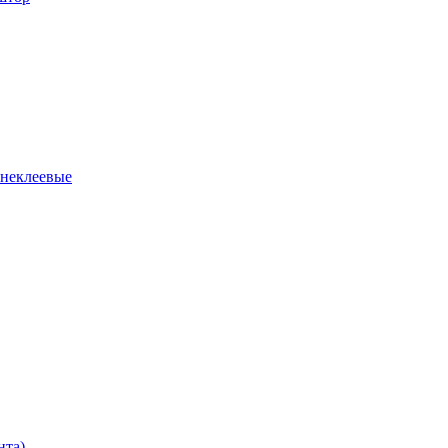
 неклеевые
нта)