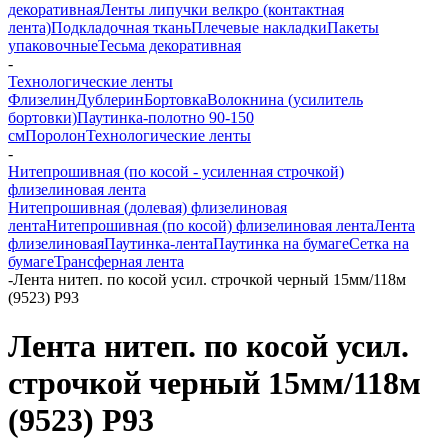
декоративная
Ленты липучки велкро (контактная
лента)
Подкладочная ткань
Плечевые накладки
Пакеты
упаковочные
Тесьма декоративная
-
Технологические ленты
Флизелин
Дублерин
Бортовка
Волокнина (усилитель
бортовки)
Паутинка-полотно 90-150
см
Поролон
Технологические ленты
-
Нитепрошивная (по косой - усиленная строчкой)
флизелиновая лента
Нитепрошивная (долевая) флизелиновая
лента
Нитепрошивная (по косой) флизелиновая лента
Лента
флизелиновая
Паутинка-лента
Паутинка на бумаге
Сетка на
бумаге
Трансферная лента
-
Лента нитеп. по косой усил. строчкой черный 15мм/118м
(9523) Р93
Лента нитеп. по косой усил.
строчкой черный 15мм/118м
(9523) Р93