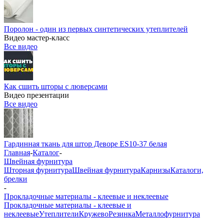
Поролон - один из первых синтетических утеплителей
Видео мастер-класс
Все видео
Как сшить шторы с люверсами
Видео презентации
Все видео
Гардинная ткань для штор Деворе ES10-37 белая
Главная
-
Каталог
-
Швейная фурнитура
Шторная фурнитура
Швейная фурнитура
Карнизы
Каталоги,
брелки
-
Прокладочные материалы - клеевые и неклеевые
Прокладочные материалы - клеевые и
неклеевые
Утеплители
Кружево
Резинка
Металлофурнитура