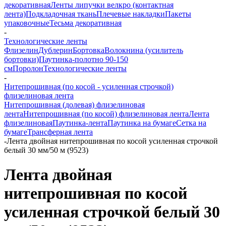
декоративная
Ленты липучки велкро (контактная
лента)
Подкладочная ткань
Плечевые накладки
Пакеты
упаковочные
Тесьма декоративная
-
Технологические ленты
Флизелин
Дублерин
Бортовка
Волокнина (усилитель
бортовки)
Паутинка-полотно 90-150
см
Поролон
Технологические ленты
-
Нитепрошивная (по косой - усиленная строчкой)
флизелиновая лента
Нитепрошивная (долевая) флизелиновая
лента
Нитепрошивная (по косой) флизелиновая лента
Лента
флизелиновая
Паутинка-лента
Паутинка на бумаге
Сетка на
бумаге
Трансферная лента
-
Лента двойная нитепрошивная по косой усиленная строчкой
белый 30 мм/50 м (9523)
Лента двойная
нитепрошивная по косой
усиленная строчкой белый 30