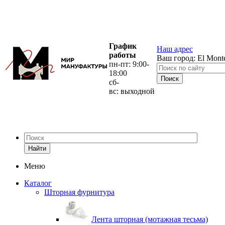
График
Наш адрес
работы
Ваш город:
El Mont
пн-пт: 9:00-
18:00
сб-
вс: выходной
Найти
Меню
Каталог
Шторная фурнитура
Лента шторная (мотажная тесьма)