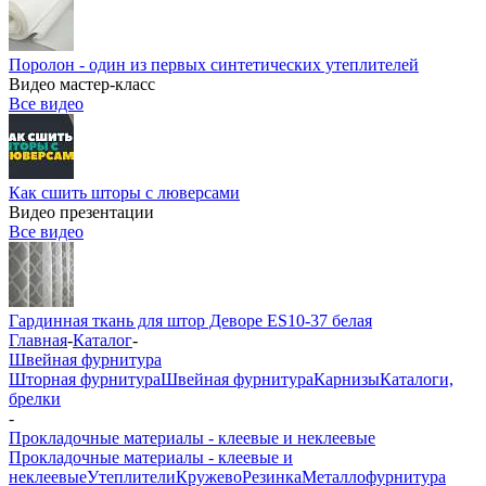
Поролон - один из первых синтетических утеплителей
Видео мастер-класс
Все видео
Как сшить шторы с люверсами
Видео презентации
Все видео
Гардинная ткань для штор Деворе ES10-37 белая
Главная
-
Каталог
-
Швейная фурнитура
Шторная фурнитура
Швейная фурнитура
Карнизы
Каталоги,
брелки
-
Прокладочные материалы - клеевые и неклеевые
Прокладочные материалы - клеевые и
неклеевые
Утеплители
Кружево
Резинка
Металлофурнитура