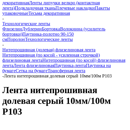
декоративная
Ленты липучки велкро (контактная
лента)
Подкладочная ткань
Плечевые накладки
Пакеты
упаковочные
Тесьма декоративная
-
Технологические ленты
Флизелин
Дублерин
Бортовка
Волокнина (усилитель
бортовки)
Паутинка-полотно 90-150
см
Поролон
Технологические ленты
-
Нитепрошивная (долевая) флизелиновая лента
Нитепрошивная (по косой - усиленная строчкой)
флизелиновая лента
Нитепрошивная (по косой) флизелиновая
лента
Лента флизелиновая
Паутинка-лента
Паутинка на
бумаге
Сетка на бумаге
Трансферная лента
-
Лента нитепрошивная долевая серый 10мм/100м Р103
Лента нитепрошивная
долевая серый 10мм/100м
Р103