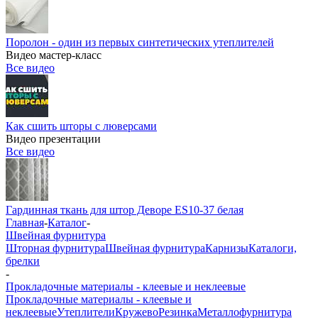
Поролон - один из первых синтетических утеплителей
Видео мастер-класс
Все видео
Как сшить шторы с люверсами
Видео презентации
Все видео
Гардинная ткань для штор Деворе ES10-37 белая
Главная
-
Каталог
-
Швейная фурнитура
Шторная фурнитура
Швейная фурнитура
Карнизы
Каталоги,
брелки
-
Прокладочные материалы - клеевые и неклеевые
Прокладочные материалы - клеевые и
неклеевые
Утеплители
Кружево
Резинка
Металлофурнитура