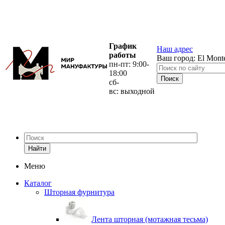
График
Наш адрес
работы
Ваш город:
El Mont
пн-пт: 9:00-
18:00
сб-
вс: выходной
Найти
Меню
Каталог
Шторная фурнитура
Лента шторная (мотажная тесьма)