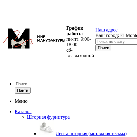
График
Наш адрес
работы
Ваш город:
El Mont
пн-пт: 9:00-
18:00
сб-
вс: выходной
Найти
Меню
Каталог
Шторная фурнитура
Лента шторная (мотажная тесьма)