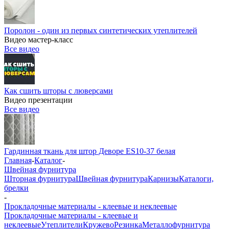
Поролон - один из первых синтетических утеплителей
Видео мастер-класс
Все видео
Как сшить шторы с люверсами
Видео презентации
Все видео
Гардинная ткань для штор Деворе ES10-37 белая
Главная
-
Каталог
-
Швейная фурнитура
Шторная фурнитура
Швейная фурнитура
Карнизы
Каталоги,
брелки
-
Прокладочные материалы - клеевые и неклеевые
Прокладочные материалы - клеевые и
неклеевые
Утеплители
Кружево
Резинка
Металлофурнитура