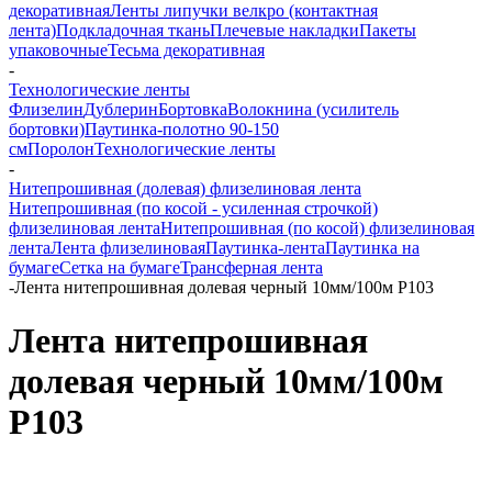
декоративная
Ленты липучки велкро (контактная
лента)
Подкладочная ткань
Плечевые накладки
Пакеты
упаковочные
Тесьма декоративная
-
Технологические ленты
Флизелин
Дублерин
Бортовка
Волокнина (усилитель
бортовки)
Паутинка-полотно 90-150
см
Поролон
Технологические ленты
-
Нитепрошивная (долевая) флизелиновая лента
Нитепрошивная (по косой - усиленная строчкой)
флизелиновая лента
Нитепрошивная (по косой) флизелиновая
лента
Лента флизелиновая
Паутинка-лента
Паутинка на
бумаге
Сетка на бумаге
Трансферная лента
-
Лента нитепрошивная долевая черный 10мм/100м Р103
Лента нитепрошивная
долевая черный 10мм/100м
Р103