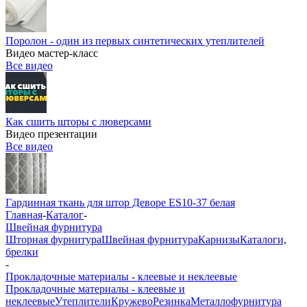
Поролон - один из первых синтетических утеплителей
Видео мастер-класс
Все видео
Как сшить шторы с люверсами
Видео презентации
Все видео
Гардинная ткань для штор Деворе ES10-37 белая
Главная
-
Каталог
-
Швейная фурнитура
Шторная фурнитура
Швейная фурнитура
Карнизы
Каталоги,
брелки
-
Прокладочные материалы - клеевые и неклеевые
Прокладочные материалы - клеевые и
неклеевые
Утеплители
Кружево
Резинка
Металлофурнитура