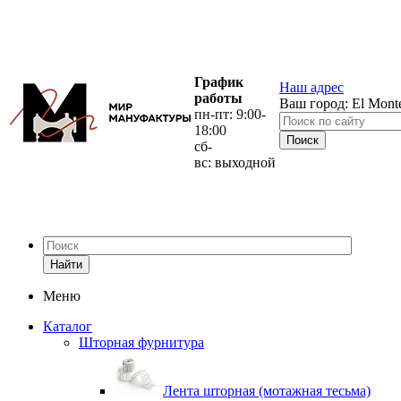
График
Наш адрес
работы
Ваш город:
El Mont
пн-пт: 9:00-
18:00
сб-
вс: выходной
Найти
Меню
Каталог
Шторная фурнитура
Лента шторная (мотажная тесьма)