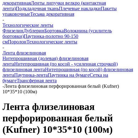
декоративная
Ленты липучки велкро (контактная
лента)
Подкладочная ткань
Плечевые накладки
Пакеты
упаковочные
Тесьма декоративная
-
Технологические ленты
Флизелин
Дублерин
Бортовка
Волокнина (усилитель
бортовки)
Паутинка-полотно 90-150
см
Поролон
Технологические ленты
-
Лента флизелиновая
Нитепрошивная (долевая) флизелиновая
лента
Нитепрошивная (по косой - усиленная строчкой)
флизелиновая лента
Нитепрошивная (по косой) флизелиновая
лента
Паутинка-лента
Паутинка на бумаге
Сетка на
бумаге
Трансферная лента
-
Лента флизелиновая перфорированная белый (Kufner)
10*35*10 (100м)
Лента флизелиновая
перфорированная белый
(Kufner) 10*35*10 (100м)