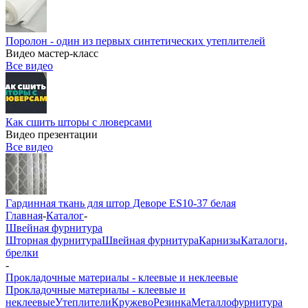
Поролон - один из первых синтетических утеплителей
Видео мастер-класс
Все видео
Как сшить шторы с люверсами
Видео презентации
Все видео
Гардинная ткань для штор Деворе ES10-37 белая
Главная
-
Каталог
-
Швейная фурнитура
Шторная фурнитура
Швейная фурнитура
Карнизы
Каталоги,
брелки
-
Прокладочные материалы - клеевые и неклеевые
Прокладочные материалы - клеевые и
неклеевые
Утеплители
Кружево
Резинка
Металлофурнитура