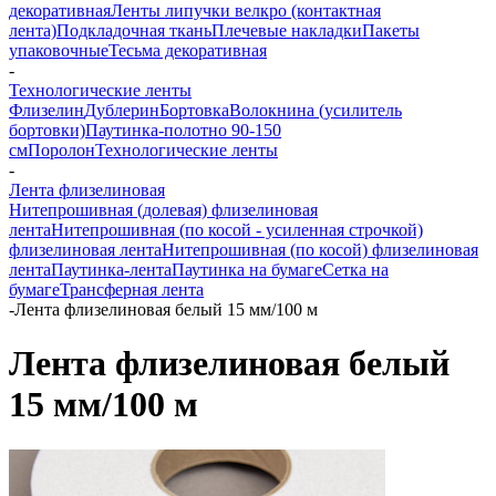
декоративная
Ленты липучки велкро (контактная
лента)
Подкладочная ткань
Плечевые накладки
Пакеты
упаковочные
Тесьма декоративная
-
Технологические ленты
Флизелин
Дублерин
Бортовка
Волокнина (усилитель
бортовки)
Паутинка-полотно 90-150
см
Поролон
Технологические ленты
-
Лента флизелиновая
Нитепрошивная (долевая) флизелиновая
лента
Нитепрошивная (по косой - усиленная строчкой)
флизелиновая лента
Нитепрошивная (по косой) флизелиновая
лента
Паутинка-лента
Паутинка на бумаге
Сетка на
бумаге
Трансферная лента
-
Лента флизелиновая белый 15 мм/100 м
Лента флизелиновая белый
15 мм/100 м