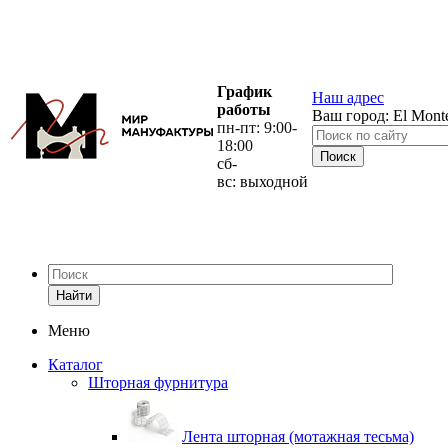
График
Наш адрес
работы
Ваш город:
El Mont
пн-пт: 9:00-
18:00
сб-
вс: выходной
Найти
Меню
Каталог
Шторная фурнитура
Лента шторная (мотажная тесьма)