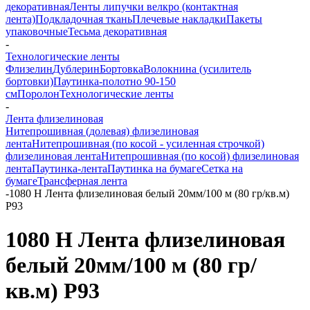
декоративная
Ленты липучки велкро (контактная
лента)
Подкладочная ткань
Плечевые накладки
Пакеты
упаковочные
Тесьма декоративная
-
Технологические ленты
Флизелин
Дублерин
Бортовка
Волокнина (усилитель
бортовки)
Паутинка-полотно 90-150
см
Поролон
Технологические ленты
-
Лента флизелиновая
Нитепрошивная (долевая) флизелиновая
лента
Нитепрошивная (по косой - усиленная строчкой)
флизелиновая лента
Нитепрошивная (по косой) флизелиновая
лента
Паутинка-лента
Паутинка на бумаге
Сетка на
бумаге
Трансферная лента
-
1080 H Лента флизелиновая белый 20мм/100 м (80 гр/кв.м)
Р93
1080 H Лента флизелиновая
белый 20мм/100 м (80 гр/
кв.м) Р93