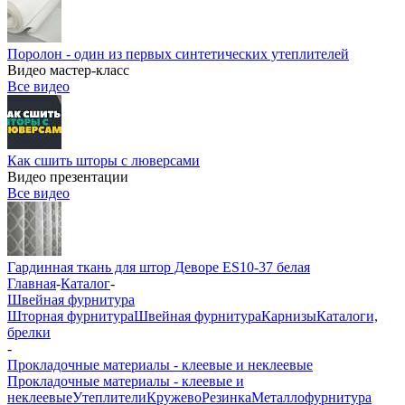
Поролон - один из первых синтетических утеплителей
Видео мастер-класс
Все видео
Как сшить шторы с люверсами
Видео презентации
Все видео
Гардинная ткань для штор Деворе ES10-37 белая
Главная
-
Каталог
-
Швейная фурнитура
Шторная фурнитура
Швейная фурнитура
Карнизы
Каталоги,
брелки
-
Прокладочные материалы - клеевые и неклеевые
Прокладочные материалы - клеевые и
неклеевые
Утеплители
Кружево
Резинка
Металлофурнитура