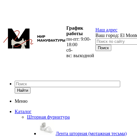
График
Наш адрес
работы
Ваш город:
El Mont
пн-пт: 9:00-
18:00
сб-
вс: выходной
Найти
Меню
Каталог
Шторная фурнитура
Лента шторная (мотажная тесьма)