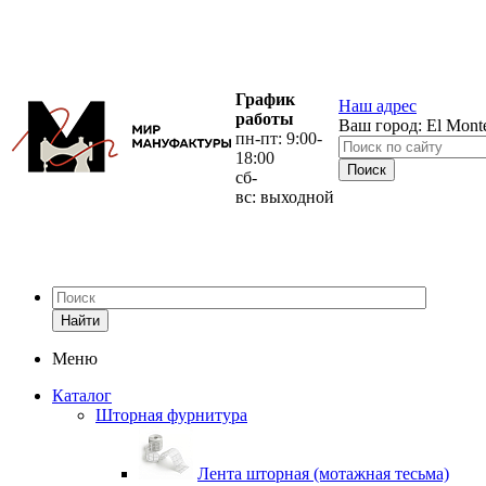
График
Наш адрес
работы
Ваш город:
El Mont
пн-пт: 9:00-
18:00
сб-
вс: выходной
Найти
Меню
Каталог
Шторная фурнитура
Лента шторная (мотажная тесьма)