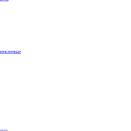
 неклеевые
нта)