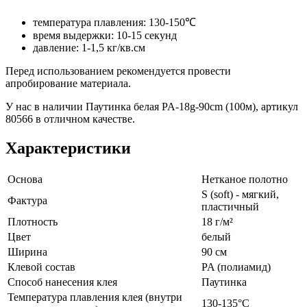
температура плавления: 130-150℃
время выдержки: 10-15 секунд
давление: 1-1,5 кг/кв.см
Перед использованием рекомендуется провести
апробирование материала.
У нас в наличии Паутинка белая PA-18g-90cm (100м), артикул
80566 в отличном качестве.
Характеристики
Основа
Нетканое полотно
S (soft) - мягкий,
Фактура
пластичный
Плотность
18 г/м²
Цвет
белый
Ширина
90 см
Клевой состав
PA (полиамид)
Способ нанесения клея
Паутинка
Температура плавления клея (внутри
130-135°С