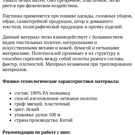
тонких белых нитей. Оно прозрачное, пластичное, легко
рвется при физическом воздействии.
Паутинка применяется при пошиве одежды, головных уборов,
обуви, галантерейной продукции, штор и домашнего
текстиля, полиграфической продукции и прочих изделий.
Данный материал легко взаимодействует с большинством
видов текстильных полотен, натуральными и
искусственными мехами и кожей, бумагой и неткаными
материалами. Полотно-клей проникает в их структуру и
способно скреплять между собой полотна разного состава,
фактур, плотностей. Материал незаменим при триплировании
материалов.
Физико-технологические характеристики материала:
состав: 100% PA полиамид
способ изготовления: нетканое полотно
гриф: мягкий, пластичный
цвет: белый
упаковка: рулон 100 м
страна производства: Китай
Рекомендации по работе с ним: