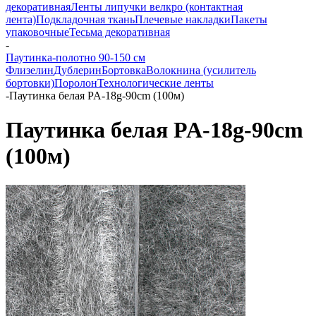
декоративная
Ленты липучки велкро (контактная
лента)
Подкладочная ткань
Плечевые накладки
Пакеты
упаковочные
Тесьма декоративная
-
Паутинка-полотно 90-150 см
Флизелин
Дублерин
Бортовка
Волокнина (усилитель
бортовки)
Поролон
Технологические ленты
-
Паутинка белая PA-18g-90cm (100м)
Паутинка белая PA-18g-90cm
(100м)