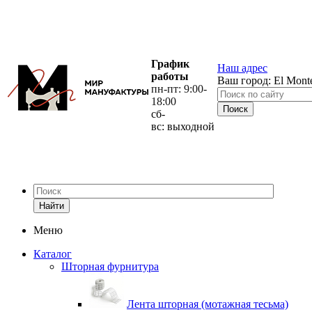
График
Наш адрес
работы
Ваш город:
El Mont
пн-пт: 9:00-
18:00
сб-
вс: выходной
Найти
Меню
Каталог
Шторная фурнитура
Лента шторная (мотажная тесьма)