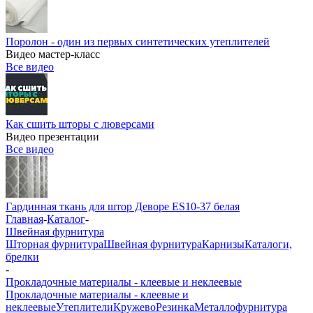
Поролон - один из первых синтетических утеплителей
Видео мастер-класс
Все видео
Как сшить шторы с люверсами
Видео презентации
Все видео
Гардинная ткань для штор Деворе ES10-37 белая
Главная
-
Каталог
-
Швейная фурнитура
Шторная фурнитура
Швейная фурнитура
Карнизы
Каталоги,
брелки
-
Прокладочные материалы - клеевые и неклеевые
Прокладочные материалы - клеевые и
неклеевые
Утеплители
Кружево
Резинка
Металлофурнитура