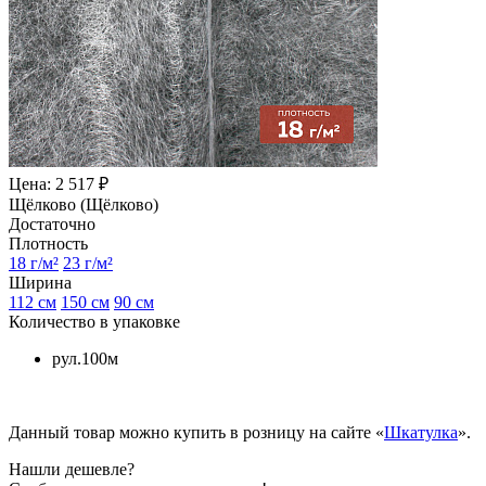
Цена: 2 517 ₽
Щёлково (Щёлково)
Достаточно
Плотность
18 г/м²
23 г/м²
Ширина
112 см
150 см
90 см
Количество в упаковке
рул.100м
Данный товар можно купить в розницу на сайте «
Шкатулка
».
Нашли дешевле?