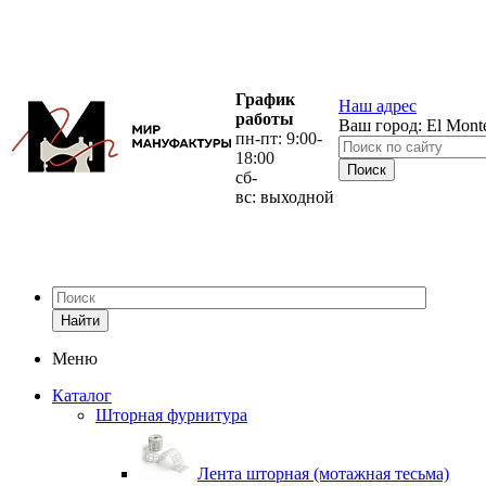
График
Наш адрес
работы
Ваш город:
El Mont
пн-пт: 9:00-
18:00
сб-
вс: выходной
Найти
Меню
Каталог
Шторная фурнитура
Лента шторная (мотажная тесьма)