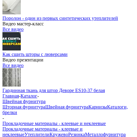
Поролон - один из первых синтетических утеплителей
Видео мастер-класс
Все видео
Как сшить шторы с люверсами
Видео презентации
Все видео
Гардинная ткань для штор Деворе ES10-37 белая
Главная
-
Каталог
-
Швейная фурнитура
Шторная фурнитура
Швейная фурнитура
Карнизы
Каталоги,
брелки
-
Прокладочные материалы - клеевые и неклеевые
Прокладочные материалы - клеевые и
неклеевые
Утеплители
Кружево
Резинка
Металлофурнитура