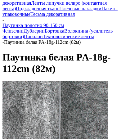
декоративная
Ленты липучки велкро (контактная
лента)
Подкладочная ткань
Плечевые накладки
Пакеты
упаковочные
Тесьма декоративная
-
Паутинка-полотно 90-150 см
Флизелин
Дублерин
Бортовка
Волокнина (усилитель
бортовки)
Поролон
Технологические ленты
-
Паутинка белая PA-18g-112cm (82м)
Паутинка белая PA-18g-
112cm (82м)