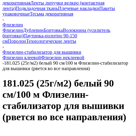
декоративная
Ленты липучки велкро (контактная
лента)
Подкладочная ткань
Плечевые накладки
Пакеты
упаковочные
Тесьма декоративная
-
Флизелин
Флизелин
Дублерин
Бортовка
Волокнина (усилитель
бортовки)
Паутинка-полотно 90-150
см
Поролон
Технологические ленты
-
Флизелин-стабилизатор для вышивки
Флизелин клеевой
Флизелин неклеевой
-
181.025 (25г/м2) белый 90 см/100 м Флизелин-стабилизатор
для вышивки (рвется во все направления)
181.025 (25г/м2) белый 90
см/100 м Флизелин-
стабилизатор для вышивки
(рвется во все направления)