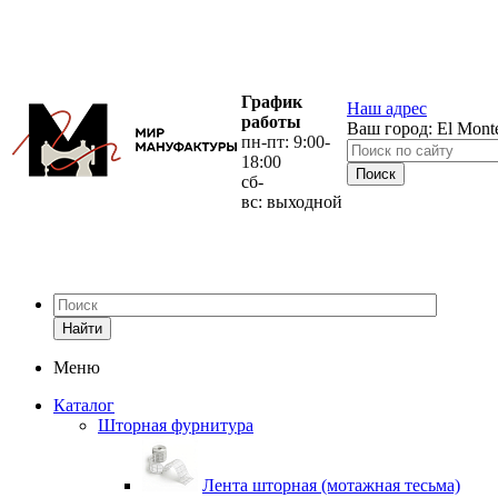
График
Наш адрес
работы
Ваш город:
El Mont
пн-пт: 9:00-
18:00
сб-
вс: выходной
Найти
Меню
Каталог
Шторная фурнитура
Лента шторная (мотажная тесьма)