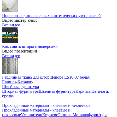
Поролон - один из первых синтетических утеплителей
Видео мастер-класс
Все видео
Как сшить шторы с люверсами
Видео презентации
Все видео
Гардинная ткань для штор Деворе ES10-37 белая
Главная
-
Каталог
-
Швейная фурнитура
Шторная фурнитура
Швейная фурнитура
Карнизы
Каталоги,
брелки
-
Прокладочные материалы - клеевые и неклеевые
Прокладочные материалы - клеевые и
неклеевые
Утеплители
Кружево
Резинка
Металлофурнитура