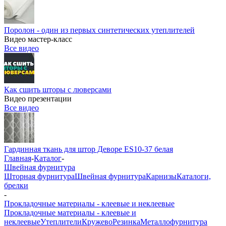
Поролон - один из первых синтетических утеплителей
Видео мастер-класс
Все видео
Как сшить шторы с люверсами
Видео презентации
Все видео
Гардинная ткань для штор Деворе ES10-37 белая
Главная
-
Каталог
-
Швейная фурнитура
Шторная фурнитура
Швейная фурнитура
Карнизы
Каталоги,
брелки
-
Прокладочные материалы - клеевые и неклеевые
Прокладочные материалы - клеевые и
неклеевые
Утеплители
Кружево
Резинка
Металлофурнитура