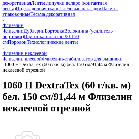
декоративная
Ленты липучки велкро (контактная
лента)
Подкладочная ткань
Плечевые накладки
Пакеты
упаковочные
Тесьма декоративная
-
Флизелин
Флизелин
Дублерин
Бортовка
Волокнина (усилитель
бортовки)
Паутинка-полотно 90-150
см
Поролон
Технологические ленты
-
Флизелин неклеевой
Флизелин клеевой
Флизелин-стабилизатор для вышивки
-
1060 H DextraTex (60 г/кв. м) бел. 150 см/91,44 м Флизелин
неклеевой отрезной
1060 H DextraTex (60 г/кв. м)
бел. 150 см/91,44 м Флизелин
неклеевой отрезной