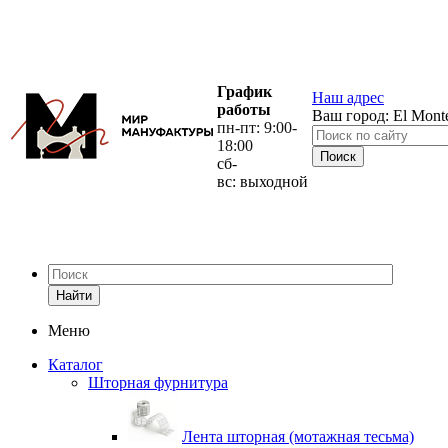
График
Наш адрес
работы
Ваш город:
El Mont
пн-пт: 9:00-
18:00
сб-
вс: выходной
Найти
Меню
Каталог
Шторная фурнитура
Лента шторная (мотажная тесьма)