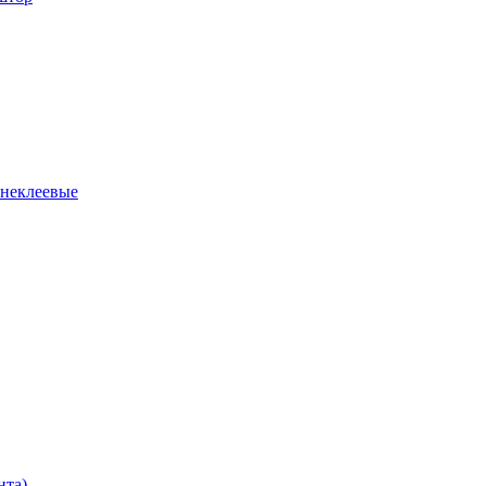
 неклеевые
нта)