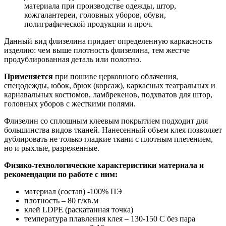
материала при производстве одежды, штор,
кожгалантереи, головных уборов, обуви,
полиграфической продукции и проч.
Данный вид флизелина придает определенную каркасность
изделию: чем выше плотность флизелина, тем жестче
продублированная деталь или полотно.
Применяется
при пошиве церковного облачения,
спецодежды, юбок, брюк (корсаж), каркасных театральных и
карнавальных костюмов, ламбрекенов, подхватов для штор,
головных уборов с жесткими полями.
Флизелин со сплошным клеевым покрытием подходит для
большинства видов тканей. Нанесенный объем клея позволяет
дублировать не только гладкие ткани с плотным плетением,
но и рыхлые, разреженные.
Физико-технологические характеристики материала и
рекомендации по работе с ним:
материал (состав) -100% ПЭ
плотность – 80 г/кв.м
клей LDPE (раскатанная точка)
температура плавления клея – 130-150 C без пара