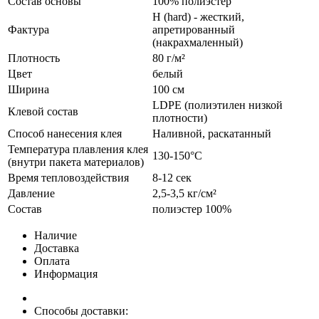
Состав основы
100% полиэстер
H (hard) - жесткий,
Фактура
апретированный
(накрахмаленный)
Плотность
80 г/м²
Цвет
белый
Ширина
100 см
LDPE (полиэтилен низкой
Клевой состав
плотности)
Способ нанесения клея
Наливной, раскатанный
Температура плавления клея
130-150°С
(внутри пакета материалов)
Время тепловоздействия
8-12 сек
Давление
2,5-3,5 кг/см²
Состав
полиэстер 100%
Наличие
Доставка
Оплата
Информация
Способы доставки: