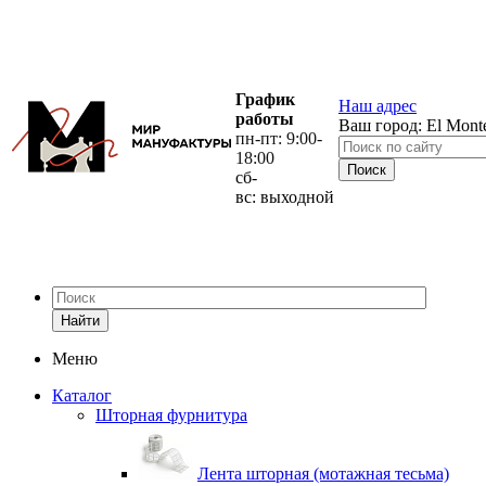
График
Наш адрес
работы
Ваш город:
El Mont
пн-пт: 9:00-
18:00
сб-
вс: выходной
Найти
Меню
Каталог
Шторная фурнитура
Лента шторная (мотажная тесьма)