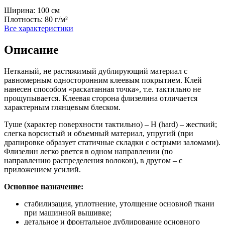
Ширина:
100 см
Плотность:
80 г/м²
Все характеристики
Описание
Нетканый, не растяжимый дублирующий материал с
равномерным односторонним клеевым покрытием. Клей
нанесен способом «раскатанная точка», т.е. тактильно не
прощупывается. Клеевая сторона флизелина отличается
характерным глянцевым блеском.
Туше (характер поверхности тактильно) – H (hard) – жесткий;
слегка ворсистый и объемный материал, упругий (при
драпировке образует статичные складки с острыми заломами).
Флизелин легко рвется в одном направлении (по
направлению распределения волокон), в другом – с
приложением усилий.
Основное назначение:
стабилизация, уплотнение, утолщение основной ткани
при машинной вышивке;
детальное и фронтальное дублирование основного