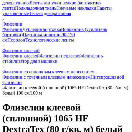
декоративная
Ленты липучки велкро (контактная
лента)
Подкладочная ткань
Плечевые накладки
Пакеты
упаковочные
Тесьма декоративная
-
Флизелин
Флизелин
Дублерин
Бортовка
Волокнина (усилитель
бортовки)
Паутинка-полотно 90-150
см
Поролон
Технологические ленты
-
Флизелин клеевой
Флизелин клеевой
Флизелин неклеевой
Флизелин-
стабилизатор для вышивки
-
Флизелин со сплошным клеевым нанесением
Флизелин с точечным клеевым нанесением
Нитепрошивной
флизелин
-
Флизелин клеевой (сплошной) 1065 HF DextraTex (80 г/кв. м)
белый 100 см/100 м
Флизелин клеевой
(сплошной) 1065 HF
DextraTex (80 г/кв. м) белый