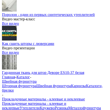
Поролон - один из первых синтетических утеплителей
Видео мастер-класс
Все видео
Как сшить шторы с люверсами
Видео презентации
Все видео
Гардинная ткань для штор Деворе ES10-37 белая
Главная
-
Каталог
-
Швейная фурнитура
Шторная фурнитура
Швейная фурнитура
Карнизы
Каталоги,
брелки
-
Прокладочные материалы - клеевые и неклеевые
Прокладочные материалы - клеевые и
неклеевые
Утеплители
Кружево
Резинка
Металлофурнитура