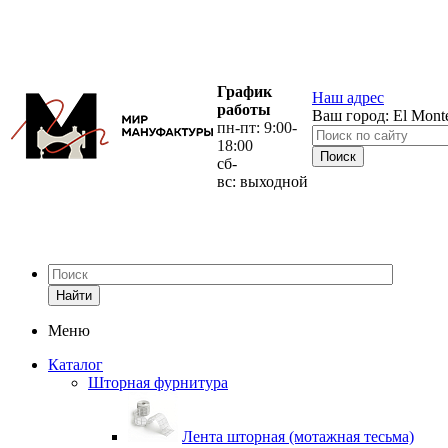
График
Наш адрес
работы
Ваш город:
El Mont
пн-пт: 9:00-
18:00
сб-
вс: выходной
Найти
Меню
Каталог
Шторная фурнитура
Лента шторная (мотажная тесьма)