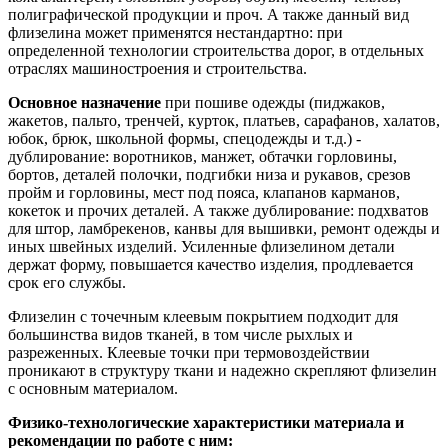
полиграфической продукции и проч. А также данный вид
флизелина может применятся нестандартно: при
определенной технологии строительства дорог, в отдельных
отраслях машиностроения и строительства.
Основное назначение
при пошиве одежды (пиджаков,
жакетов, пальто, тренчей, курток, платьев, сарафанов, халатов,
юбок, брюк, школьной формы, спецодежды и т.д.) -
дублирование: воротников, манжет, обтачки горловины,
бортов, деталей полочки, подгибки низа и рукавов, срезов
пройм и горловины, мест под пояса, клапанов карманов,
кокеток и прочих деталей. А также дублирование: подхватов
для штор, ламбрекенов, канвы для вышивки, ремонт одежды и
иных швейных изделий. Усиленные флизелином детали
держат форму, повышается качество изделия, продлевается
срок его службы.
Флизелин с точечным клеевым покрытием подходит для
большинства видов тканей, в том числе рыхлых и
разреженных. Клеевые точки при термовоздействии
проникают в структуру ткани и надежно скрепляют флизелин
с основным материалом.
Физико-технологические характеристики материала и
рекомендации по работе с ним: