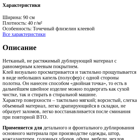
Характеристики
Ширина:
90 см
Плотность:
40 г/м²
Особенность:
Точечный флизелин клеевой
Все характеристики
Описание
Нетканый, не растяжимый дублирующий материал с
равномерным клеевым покрытием.
Клей визуально просматривается и тактильно прощупывается
в виде небольших капель (полусфер) с одной стороны
полотна. Он нанесен способом «двойная точка», то есть в
дальнейшем швейное изделие можно подвергать как сухой
чистке, так и стирать в стиральной машине.
Характер поверхности – тактильно мягкий; ворсистый, слегка
объемный материал, легко драпирующийся в складки, не
образует заломов, легко восстанавливается после сминания
при повторной ВТО.
Применяется для
детального и фронтального дублирования
основного материала при производстве одежды, штор,
кожгалантереи, головных уборов, обуви, мебели, чехлов,