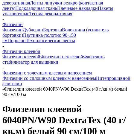
декоративная
Ленты липучки велкро (контактная
лента)
Подкладочная ткань
Плечевые накладки
Пакеты
упаковочные
Тесьма декоративная
-
Флизелин
Флизелин
Дублерин
Бортовка
Волокнина (усилитель
бортовки)
Паутинка-полотно 90-150
см
Поролон
Технологические ленты
-
Флизелин клеевой
Флизелин клеевой
Флизелин неклеевой
Флизелин-
стабилизатор для вышивки
-
Флизелин с точечным клеевым нанесением
Флизелин со сплошным клеевым нанесением
Нитепрошивной
флизелин
-
Флизелин клеевой 6040PN/W90 DextraTex (40 г/кв.м) белый
90 см/100 м
Флизелин клеевой
6040PN/W90 DextraTex (40 г/
кв.м) белый 90 см/100 м