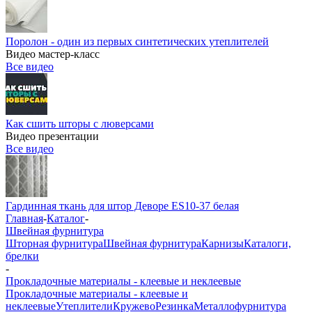
Поролон - один из первых синтетических утеплителей
Видео мастер-класс
Все видео
Как сшить шторы с люверсами
Видео презентации
Все видео
Гардинная ткань для штор Деворе ES10-37 белая
Главная
-
Каталог
-
Швейная фурнитура
Шторная фурнитура
Швейная фурнитура
Карнизы
Каталоги,
брелки
-
Прокладочные материалы - клеевые и неклеевые
Прокладочные материалы - клеевые и
неклеевые
Утеплители
Кружево
Резинка
Металлофурнитура