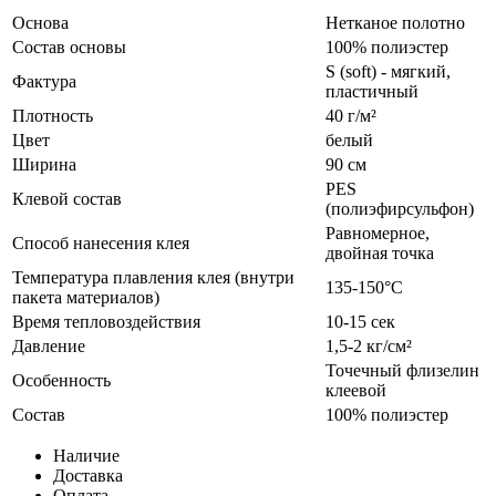
Основа
Нетканое полотно
Состав основы
100% полиэстер
S (soft) - мягкий,
Фактура
пластичный
Плотность
40 г/м²
Цвет
белый
Ширина
90 см
PES
Клевой состав
(полиэфирсульфон)
Равномерное,
Способ нанесения клея
двойная точка
Температура плавления клея (внутри
135-150°С
пакета материалов)
Время тепловоздействия
10-15 сек
Давление
1,5-2 кг/см²
Точечный флизелин
Особенность
клеевой
Состав
100% полиэстер
Наличие
Доставка
Оплата