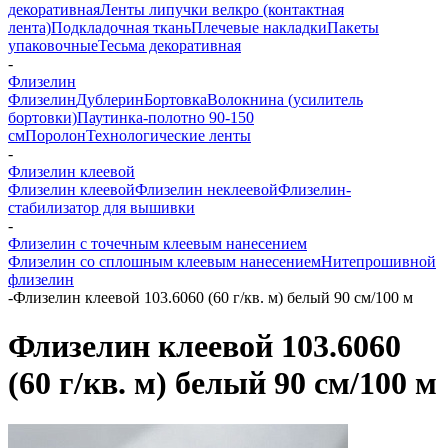
декоративная
Ленты липучки велкро (контактная
лента)
Подкладочная ткань
Плечевые накладки
Пакеты
упаковочные
Тесьма декоративная
-
Флизелин
Флизелин
Дублерин
Бортовка
Волокнина (усилитель
бортовки)
Паутинка-полотно 90-150
см
Поролон
Технологические ленты
-
Флизелин клеевой
Флизелин клеевой
Флизелин неклеевой
Флизелин-
стабилизатор для вышивки
-
Флизелин с точечным клеевым нанесением
Флизелин со сплошным клеевым нанесением
Нитепрошивной
флизелин
-
Флизелин клеевой 103.6060 (60 г/кв. м) белый 90 см/100 м
Флизелин клеевой 103.6060
(60 г/кв. м) белый 90 см/100 м