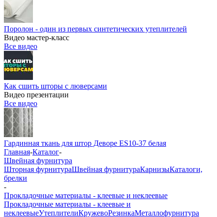
Поролон - один из первых синтетических утеплителей
Видео мастер-класс
Все видео
Как сшить шторы с люверсами
Видео презентации
Все видео
Гардинная ткань для штор Деворе ES10-37 белая
Главная
-
Каталог
-
Швейная фурнитура
Шторная фурнитура
Швейная фурнитура
Карнизы
Каталоги,
брелки
-
Прокладочные материалы - клеевые и неклеевые
Прокладочные материалы - клеевые и
неклеевые
Утеплители
Кружево
Резинка
Металлофурнитура