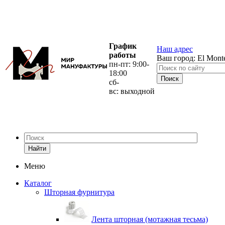
График
Наш адрес
работы
Ваш город:
El Mont
пн-пт: 9:00-
18:00
сб-
вс: выходной
Найти
Меню
Каталог
Шторная фурнитура
Лента шторная (мотажная тесьма)