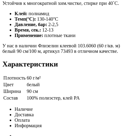
Устойчив к многократной хим.чистке, стирке при 40`C.
Клей:
полиамид
Темп(°С):
130-140°С
Давление, бар:
2-2,5
Время, сек.:
12-13
Применение:
плотные ткани
У нас в наличии Флизелин клеевой 103.6060 (60 г/кв. м)
белый 90 см/100 м, артикул 73493 в отличном качестве.
Характеристики
Плотность
60 г/м²
Цвет
белый
Ширина
90 см
Состав
100% полиэстер, клей PA
Наличие
Доставка
Оплата
Информация