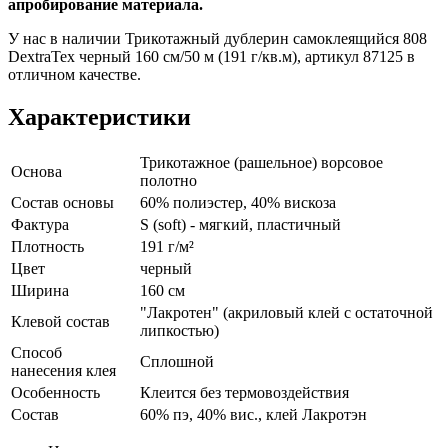
апробирование материала.
У нас в наличии Трикотажный дублерин самоклеящийся 808
DextraTex черный 160 см/50 м (191 г/кв.м), артикул 87125 в
отличном качестве.
Характеристики
Трикотажное (рашельное) ворсовое
Основа
полотно
Состав основы
60% полиэстер, 40% вискоза
Фактура
S (soft) - мягкий, пластичный
Плотность
191 г/м²
Цвет
черный
Ширина
160 см
"Лакротен" (акриловый клей с остаточной
Клевой состав
липкостью)
Способ
Сплошной
нанесения клея
Особенность
Клеится без термовоздействия
Состав
60% пэ, 40% вис., клей Лакротэн