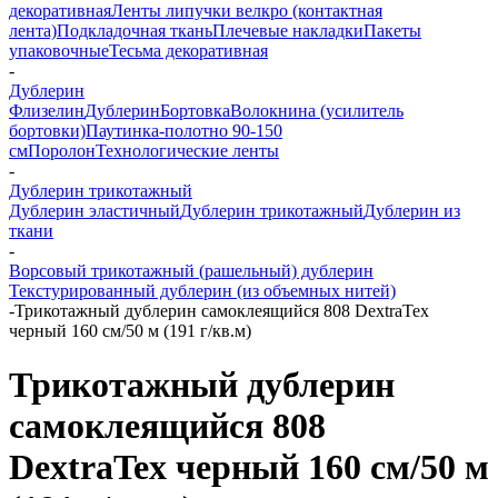
декоративная
Ленты липучки велкро (контактная
лента)
Подкладочная ткань
Плечевые накладки
Пакеты
упаковочные
Тесьма декоративная
-
Дублерин
Флизелин
Дублерин
Бортовка
Волокнина (усилитель
бортовки)
Паутинка-полотно 90-150
см
Поролон
Технологические ленты
-
Дублерин трикотажный
Дублерин эластичный
Дублерин трикотажный
Дублерин из
ткани
-
Ворсовый трикотажный (рашельный) дублерин
Текстурированный дублерин (из объемных нитей)
-
Трикотажный дублерин самоклеящийся 808 DextraTex
черный 160 см/50 м (191 г/кв.м)
Трикотажный дублерин
самоклеящийся 808
DextraTex черный 160 см/50 м