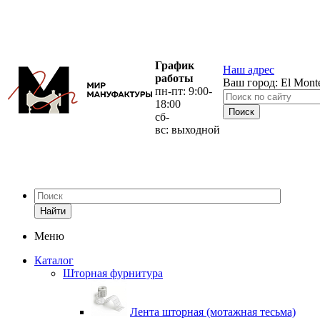
График
Наш адрес
работы
Ваш город:
El Mont
пн-пт: 9:00-
18:00
сб-
вс: выходной
Найти
Меню
Каталог
Шторная фурнитура
Лента шторная (мотажная тесьма)