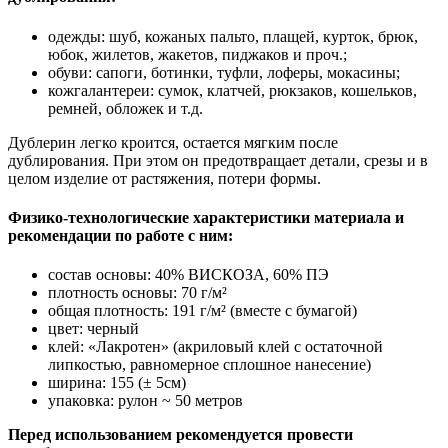
одежды: шуб, кожаных пальто, плащей, курток, брюк,
юбок, жилетов, жакетов, пиджаков и проч.;
обуви: сапоги, ботинки, туфли, лоферы, мокасины;
кожгалантереи: сумок, клатчей, рюкзаков, кошельков,
ремней, обложек и т.д.
Дублерин легко кроится, остается мягким после
дублирования. При этом он предотвращает детали, срезы и в
целом изделие от растяжения, потери формы.
Физико-технологические характеристики материала и
рекомендации по работе с ним:
состав основы: 40% ВИСКОЗА, 60% ПЭ
плотность основы: 70 г/м²
общая плотность: 191 г/м² (вместе с бумагой)
цвет: черный
клей: «Лакротен» (акриловый клей с остаточной
липкостью, равномерное сплошное нанесение)
ширина: 155 (± 5см)
упаковка: рулон ~ 50 метров
Перед использованием рекомендуется провести