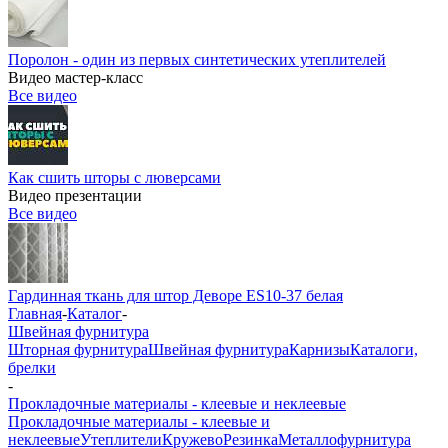
Поролон - один из первых синтетических утеплителей
Видео мастер-класс
Все видео
Как сшить шторы с люверсами
Видео презентации
Все видео
Гардинная ткань для штор Деворе ES10-37 белая
Главная
-
Каталог
-
Швейная фурнитура
Шторная фурнитура
Швейная фурнитура
Карнизы
Каталоги,
брелки
-
Прокладочные материалы - клеевые и неклеевые
Прокладочные материалы - клеевые и
неклеевые
Утеплители
Кружево
Резинка
Металлофурнитура