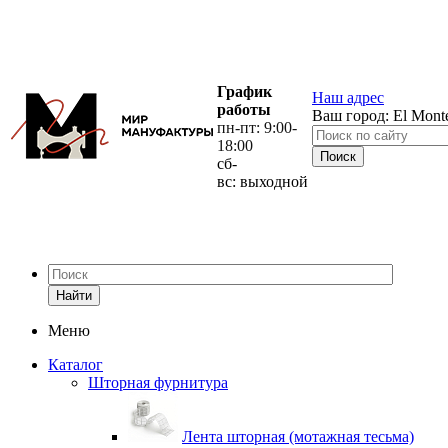
График
Наш адрес
работы
Ваш город:
El Mont
пн-пт: 9:00-
18:00
сб-
вс: выходной
Найти
Меню
Каталог
Шторная фурнитура
Лента шторная (мотажная тесьма)