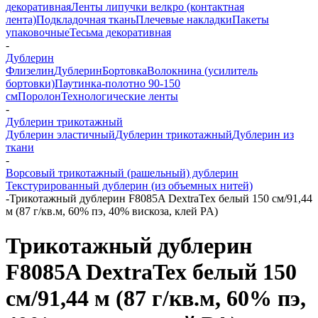
декоративная
Ленты липучки велкро (контактная
лента)
Подкладочная ткань
Плечевые накладки
Пакеты
упаковочные
Тесьма декоративная
-
Дублерин
Флизелин
Дублерин
Бортовка
Волокнина (усилитель
бортовки)
Паутинка-полотно 90-150
см
Поролон
Технологические ленты
-
Дублерин трикотажный
Дублерин эластичный
Дублерин трикотажный
Дублерин из
ткани
-
Ворсовый трикотажный (рашельный) дублерин
Текстурированный дублерин (из объемных нитей)
-
Трикотажный дублерин F8085A DextraTex белый 150 см/91,44
м (87 г/кв.м, 60% пэ, 40% вискоза, клей PA)
Трикотажный дублерин
F8085A DextraTex белый 150
см/91,44 м (87 г/кв.м, 60% пэ,