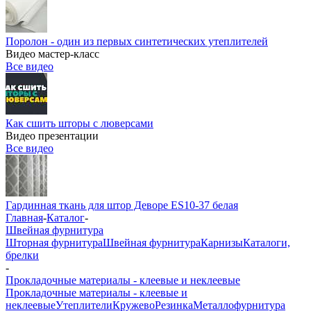
Поролон - один из первых синтетических утеплителей
Видео мастер-класс
Все видео
Как сшить шторы с люверсами
Видео презентации
Все видео
Гардинная ткань для штор Деворе ES10-37 белая
Главная
-
Каталог
-
Швейная фурнитура
Шторная фурнитура
Швейная фурнитура
Карнизы
Каталоги,
брелки
-
Прокладочные материалы - клеевые и неклеевые
Прокладочные материалы - клеевые и
неклеевые
Утеплители
Кружево
Резинка
Металлофурнитура