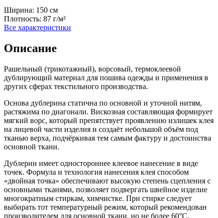
Ширина:
150 см
Плотность:
87 г/м²
Все характеристики
Описание
Рашельный (трикотажный), ворсовый, термоклеевой
дублирующий материал для пошива одежды и применения в
других сферах текстильного производства.
Основа дублерина статична по основной и уточной нитям,
растяжима по диагонали. Вискозная составляющая формирует
мягкий ворс, который препятствует проявлению излишек клея
на лицевой части изделия и создаёт небольшой объём под
тканью верха, подчёркивая тем самым фактуру и достоинства
основной ткани.
Дублерин имеет одностороннее клеевое нанесение в виде
точек. Формула и технология нанесения клея способом
«двойная точка» обеспечивают высокую степень сцепления с
основными тканями, позволяет подвергать швейное изделие
многократным стиркам, химчистке. При стирке следует
выбирать тот температурный режим, который рекомендован
производителем для основной ткани, но не более 60°С.