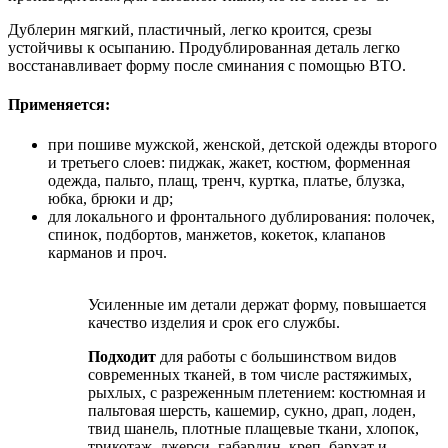
Дублерин мягкий, пластичный, легко кроится, срезы
устойчивы к осыпанию. Продублированная деталь легко
восстанавливает форму после сминания с помощью ВТО.
Применяется:
при пошиве мужской, женской, детской одежды второго
и третьего слоев: пиджак, жакет, костюм, форменная
одежда, пальто, плащ, тренч, куртка, платье, блузка,
юбка, брюки и др;
для локального и фронтального дублирования: полочек,
спинок, подбортов, манжетов, кокеток, клапанов
карманов и проч.
Усиленные им детали держат форму, повышается
качество изделия и срок его службы.
Подходит
для работы с большинством видов
современных тканей, в том числе растяжимых,
рыхлых, с разреженным плетением: костюмная и
пальтовая шерсть, кашемир, сукно, драп, лоден,
твид шанель, плотные плащевые ткани, хлопок,
трикотаж, джерси, габардин, креп, бархат и