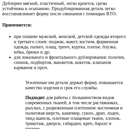
Дублерин мягкий, пластичный, легко кроится, срезы
устойчивы к осыпанию. Продублированная деталь легко
восстанавливает форму после сминания с помощью ВТО.
Применяется:
при пошиве мужской, женской, детской одежды второго
и третьего слоев: пиджак, жакет, костюм, форменная
одежда, пальто, плащ, тренч, куртка, платье, блузка,
юбка, брюки и др;
для локального и фронтального дублирования: полочек,
спинок, подбортов, манжетов, кокеток, клапанов
карманов и проч.
Усиленные им детали держат форму, повышается
качество изделия и срок его службы.
Подходит
для работы с большинством видов
современных тканей, в том числе растяжимых,
рыхлых, с разреженным плетением: костюмная и
пальтовая шерсть, кашемир, сукно, драп, лоден,
твид шанель, плотные плащевые ткани, хлопок,
трикотаж, джерси, габардин, креп, бархат и
прочие.