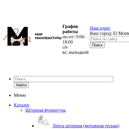
График
Наш адрес
работы
Ваш город:
El Mont
пн-пт: 9:00-
18:00
сб-
вс: выходной
Найти
Меню
Каталог
Шторная фурнитура
Лента шторная (мотажная тесьма)