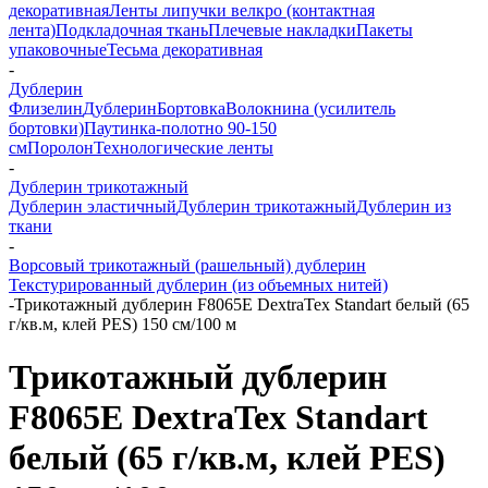
декоративная
Ленты липучки велкро (контактная
лента)
Подкладочная ткань
Плечевые накладки
Пакеты
упаковочные
Тесьма декоративная
-
Дублерин
Флизелин
Дублерин
Бортовка
Волокнина (усилитель
бортовки)
Паутинка-полотно 90-150
см
Поролон
Технологические ленты
-
Дублерин трикотажный
Дублерин эластичный
Дублерин трикотажный
Дублерин из
ткани
-
Ворсовый трикотажный (рашельный) дублерин
Текстурированный дублерин (из объемных нитей)
-
Трикотажный дублерин F8065E DextraTex Standart белый (65
г/кв.м, клей PES) 150 см/100 м
Трикотажный дублерин
F8065E DextraTex Standart
белый (65 г/кв.м, клей PES)