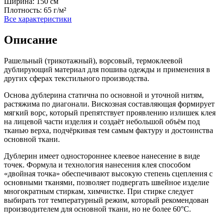
Ширина:
150 см
Плотность:
65 г/м²
Все характеристики
Описание
Рашельный (трикотажный), ворсовый, термоклеевой
дублирующий материал для пошива одежды и применения в
других сферах текстильного производства.
Основа дублерина статична по основной и уточной нитям,
растяжима по диагонали. Вискозная составляющая формирует
мягкий ворс, который препятствует проявлению излишек клея
на лицевой части изделия и создаёт небольшой объём под
тканью верха, подчёркивая тем самым фактуру и достоинства
основной ткани.
Дублерин имеет одностороннее клеевое нанесение в виде
точек. Формула и технология нанесения клея способом
«двойная точка» обеспечивают высокую степень сцепления с
основными тканями, позволяет подвергать швейное изделие
многократным стиркам, химчистке. При стирке следует
выбирать тот температурный режим, который рекомендован
производителем для основной ткани, но не более 60°С.