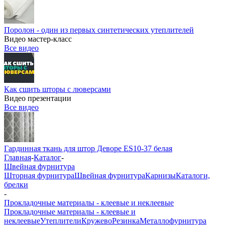
Поролон - один из первых синтетических утеплителей
Видео мастер-класс
Все видео
Как сшить шторы с люверсами
Видео презентации
Все видео
Гардинная ткань для штор Деворе ES10-37 белая
Главная
-
Каталог
-
Швейная фурнитура
Шторная фурнитура
Швейная фурнитура
Карнизы
Каталоги,
брелки
-
Прокладочные материалы - клеевые и неклеевые
Прокладочные материалы - клеевые и
неклеевые
Утеплители
Кружево
Резинка
Металлофурнитура