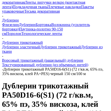
декоративная
Ленты липучки велкро (контактная
лента)
Подкладочная ткань
Плечевые накладки
Пакеты
упаковочные
Тесьма декоративная
-
Дублерин
Флизелин
Дублерин
Бортовка
Волокнина (усилитель
бортовки)
Паутинка-полотно 90-150
см
Поролон
Технологические ленты
-
Дублерин трикотажный
Дублерин эластичный
Дублерин трикотажный
Дублерин из
ткани
-
Ворсовый трикотажный (рашельный) дублерин
Текстурированный дублерин (из объемных нитей)
-
Дублерин трикотажный PA50D16-6(S1) (72 г/кв.м, 65% пэ,
35% вискоза, клей PA+PES) черный 150 см/100 м
Дублерин трикотажный
PA50D16-6(S1) (72 г/кв.м,
65% пэ, 35% вискоза, клей