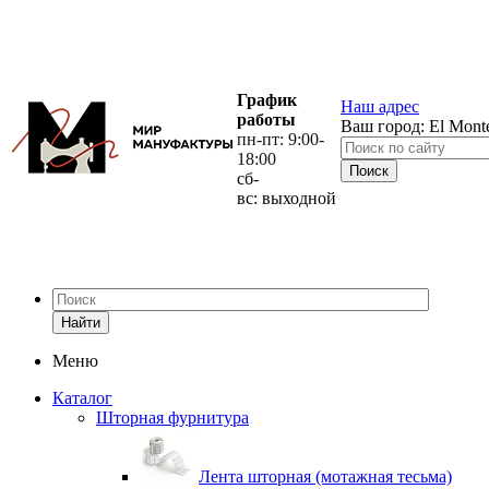
График
Наш адрес
работы
Ваш город:
El Mont
пн-пт: 9:00-
18:00
сб-
вс: выходной
Найти
Меню
Каталог
Шторная фурнитура
Лента шторная (мотажная тесьма)