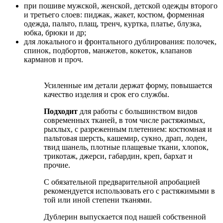
при пошиве мужской, женской, детской одежды второго
и третьего слоев: пиджак, жакет, костюм, форменная
одежда, пальто, плащ, тренч, куртка, платье, блузка,
юбка, брюки и др;
для локального и фронтального дублирования: полочек,
спинок, подбортов, манжетов, кокеток, клапанов
карманов и проч.
Усиленные им детали держат форму, повышается
качество изделия и срок его службы.
Подходит
для работы с большинством видов
современных тканей, в том числе растяжимых,
рыхлых, с разреженным плетением: костюмная и
пальтовая шерсть, кашемир, сукно, драп, лоден,
твид шанель, плотные плащевые ткани, хлопок,
трикотаж, джерси, габардин, креп, бархат и
прочие.
С обязательной предварительной апробацией
рекомендуется использовать его с растяжимыми в
той или иной степени тканями.
Дублерин выпускается под нашей собственной