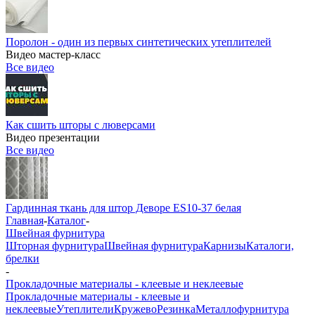
Поролон - один из первых синтетических утеплителей
Видео мастер-класс
Все видео
Как сшить шторы с люверсами
Видео презентации
Все видео
Гардинная ткань для штор Деворе ES10-37 белая
Главная
-
Каталог
-
Швейная фурнитура
Шторная фурнитура
Швейная фурнитура
Карнизы
Каталоги,
брелки
-
Прокладочные материалы - клеевые и неклеевые
Прокладочные материалы - клеевые и
неклеевые
Утеплители
Кружево
Резинка
Металлофурнитура