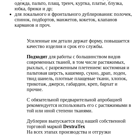
одежда, пальто, плащ, тренч, куртка, платье, блузка,
юбка, брюки и др;
для локального и фронтального дублирования: полочек,
спинок, подбортов, манжетов, кокеток, клапанов
карманов и проч.
Усиленные им детали держат форму, повышается
качество изделия и срок его службы.
Подходит
для работы с большинством видов
современных тканей, в том числе растяжимых,
рыхлых, с разреженным плетением: костюмная и
пальтовая шерсть, кашемир, сукно, драп, лоден,
твид шанель, плотные плащевые ткани, хлопок,
трикотаж, джерси, габардин, креп, бархат и
прочие.
С обязательной предварительной апробацией
рекомендуется использовать его с растяжимыми в
той или иной степени тканями.
Дублерин выпускается под нашей собственной
торговой маркой
DextraTex
На всех этапах производства и отгрузки