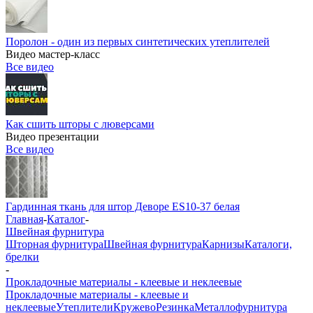
Поролон - один из первых синтетических утеплителей
Видео мастер-класс
Все видео
Как сшить шторы с люверсами
Видео презентации
Все видео
Гардинная ткань для штор Деворе ES10-37 белая
Главная
-
Каталог
-
Швейная фурнитура
Шторная фурнитура
Швейная фурнитура
Карнизы
Каталоги,
брелки
-
Прокладочные материалы - клеевые и неклеевые
Прокладочные материалы - клеевые и
неклеевые
Утеплители
Кружево
Резинка
Металлофурнитура