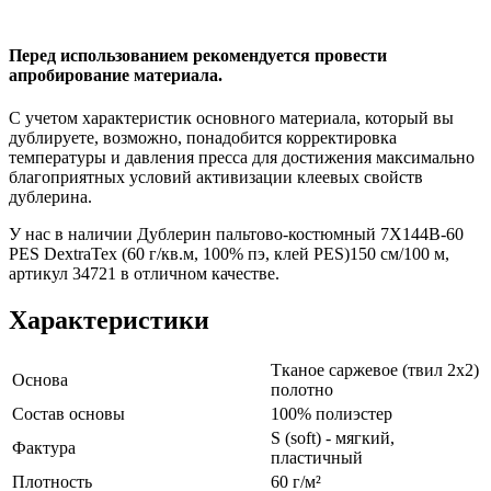
Перед использованием рекомендуется провести
апробирование материала.
С учетом характеристик основного материала, который вы
дублируете, возможно, понадобится корректировка
температуры и давления пресса для достижения максимально
благоприятных условий активизации клеевых свойств
дублерина.
У нас в наличии Дублерин пальтово-костюмный 7X144B-60
PES DextraTex (60 г/кв.м, 100% пэ, клей PES)150 см/100 м,
артикул 34721 в отличном качестве.
Характеристики
Тканое саржевое (твил 2х2)
Основа
полотно
Состав основы
100% полиэстер
S (soft) - мягкий,
Фактура
пластичный
Плотность
60 г/м²