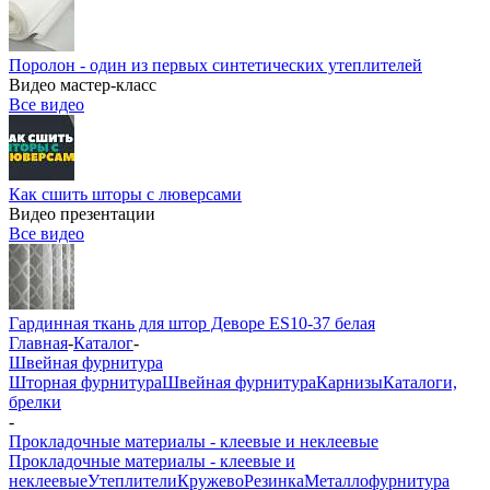
Поролон - один из первых синтетических утеплителей
Видео мастер-класс
Все видео
Как сшить шторы с люверсами
Видео презентации
Все видео
Гардинная ткань для штор Деворе ES10-37 белая
Главная
-
Каталог
-
Швейная фурнитура
Шторная фурнитура
Швейная фурнитура
Карнизы
Каталоги,
брелки
-
Прокладочные материалы - клеевые и неклеевые
Прокладочные материалы - клеевые и
неклеевые
Утеплители
Кружево
Резинка
Металлофурнитура