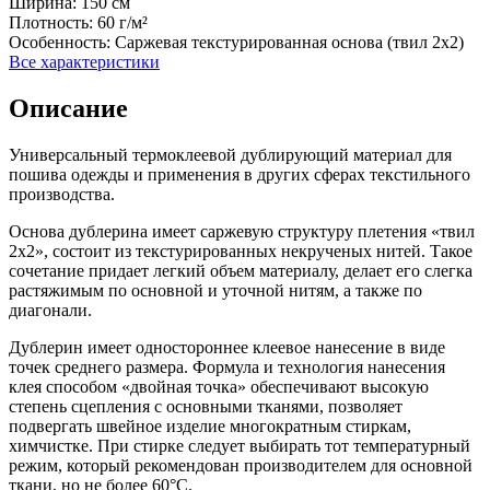
Ширина:
150 см
Плотность:
60 г/м²
Особенность:
Саржевая текстурированная основа (твил 2х2)
Все характеристики
Описание
Универсальный термоклеевой дублирующий материал для
пошива одежды и применения в других сферах текстильного
производства.
Основа дублерина имеет саржевую структуру плетения «твил
2х2», состоит из текстурированных некрученых нитей. Такое
сочетание придает легкий объем материалу, делает его слегка
растяжимым по основной и уточной нитям, а также по
диагонали.
Дублерин имеет одностороннее клеевое нанесение в виде
точек среднего размера. Формула и технология нанесения
клея способом «двойная точка» обеспечивают высокую
степень сцепления с основными тканями, позволяет
подвергать швейное изделие многократным стиркам,
химчистке. При стирке следует выбирать тот температурный
режим, который рекомендован производителем для основной
ткани, но не более 60°С.