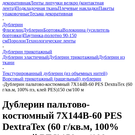
декоративная
Ленты липучки велкро (контактная
лента)
Подкладочная ткань
Плечевые накладки
Пакеты
упаковочные
Тесьма декоративная
-
Дублерин
Флизелин
Дублерин
Бортовка
Волокнина (усилитель
бортовки)
Паутинка-полотно 90-150
см
Поролон
Технологические ленты
-
Дублерин трикотажный
Дублерин эластичный
Дублерин трикотажный
Дублерин из
ткани
-
Текстурированный дублерин (из объемных нитей)
Ворсовый трикотажный (рашельный) дублерин
-
Дублерин пальтово-костюмный 7X144B-60 PES DextraTex (60
г/кв.м, 100% пэ, клей PES)150 см/100 м
Дублерин пальтово-
костюмный 7X144B-60 PES
DextraTex (60 г/кв.м, 100%