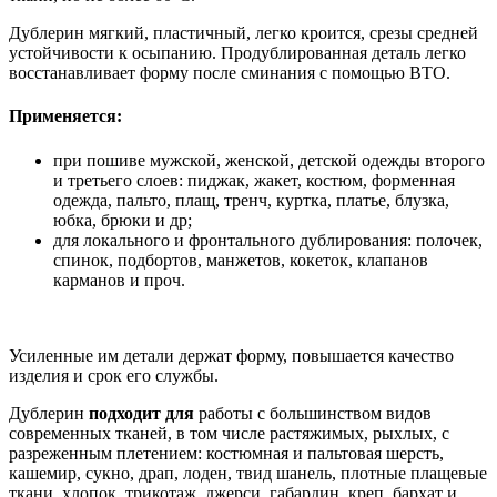
Дублерин мягкий, пластичный, легко кроится, срезы средней
устойчивости к осыпанию. Продублированная деталь легко
восстанавливает форму после сминания с помощью ВТО.
Применяется:
при пошиве мужской, женской, детской одежды второго
и третьего слоев: пиджак, жакет, костюм, форменная
одежда, пальто, плащ, тренч, куртка, платье, блузка,
юбка, брюки и др;
для локального и фронтального дублирования: полочек,
спинок, подбортов, манжетов, кокеток, клапанов
карманов и проч.
Усиленные им детали держат форму, повышается качество
изделия и срок его службы.
Дублерин
подходит для
работы с большинством видов
современных тканей, в том числе растяжимых, рыхлых, с
разреженным плетением: костюмная и пальтовая шерсть,
кашемир, сукно, драп, лоден, твид шанель, плотные плащевые
ткани, хлопок, трикотаж, джерси, габардин, креп, бархат и