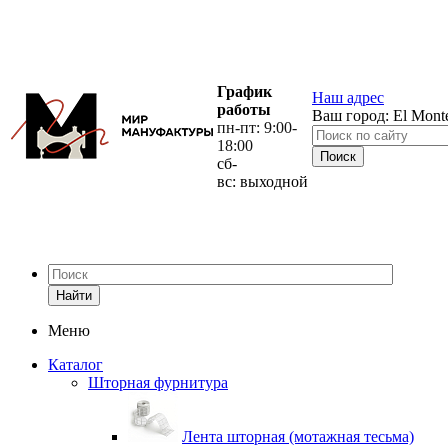
График
Наш адрес
работы
Ваш город:
El Mont
пн-пт: 9:00-
18:00
сб-
вс: выходной
Найти
Меню
Каталог
Шторная фурнитура
Лента шторная (мотажная тесьма)