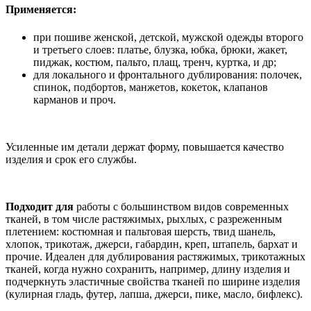
Применяется:
при пошиве женской, детской, мужской одежды второго
и третьего слоев: платье, блузка, юбка, брюки, жакет,
пиджак, костюм, пальто, плащ, тренч, куртка, и др;
для локального и фронтального дублирования: полочек,
спинок, подбортов, манжетов, кокеток, клапанов
карманов и проч.
Усиленные им детали держат форму, повышается качество
изделия и срок его службы.
Подходит для
работы с большинством видов современных
тканей, в том числе растяжимых, рыхлых, с разреженным
плетением: костюмная и пальтовая шерсть, твид шанель,
хлопок, трикотаж, джерси, габардин, креп, штапель, бархат и
прочие. Идеален для дублирования растяжимых, трикотажных
тканей, когда нужно сохранить, например, длину изделия и
подчеркнуть эластичные свойства тканей по ширине изделия
(кулирная гладь, футер, лапша, джерси, пике, масло, бифлекс).