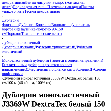
декоративная
Ленты липучки велкро (контактная
лента)
Подкладочная ткань
Плечевые накладки
Пакеты
упаковочные
Тесьма декоративная
-
Дублерин
Флизелин
Дублерин
Бортовка
Волокнина (усилитель
бортовки)
Паутинка-полотно 90-150
см
Поролон
Технологические ленты
-
Дублерин эластичный
Дублерин из ткани
Дублерин трикотажный
Дублерин
эластичный
-
Моноэластичный дублерин (тянется в одном направлении)
Биэластичный дублерин (тянется во всех
направлениях)
Эластичный по диагонали дублерин
Дублерин
шифоновый
-
Дублерин моноэластичный J3369W DextraTex белый 150
см/100 м (46 г/кв.м, 100% пэ)
Дублерин моноэластичный
J3369W DextraTex белый 150