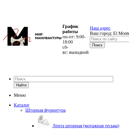
График
Наш адрес
работы
Ваш город:
El Mont
пн-пт: 9:00-
18:00
сб-
вс: выходной
Найти
Меню
Каталог
Шторная фурнитура
Лента шторная (мотажная тесьма)