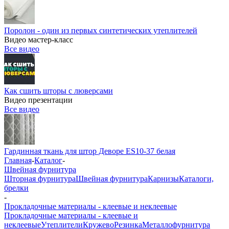
Поролон - один из первых синтетических утеплителей
Видео мастер-класс
Все видео
Как сшить шторы с люверсами
Видео презентации
Все видео
Гардинная ткань для штор Деворе ES10-37 белая
Главная
-
Каталог
-
Швейная фурнитура
Шторная фурнитура
Швейная фурнитура
Карнизы
Каталоги,
брелки
-
Прокладочные материалы - клеевые и неклеевые
Прокладочные материалы - клеевые и
неклеевые
Утеплители
Кружево
Резинка
Металлофурнитура