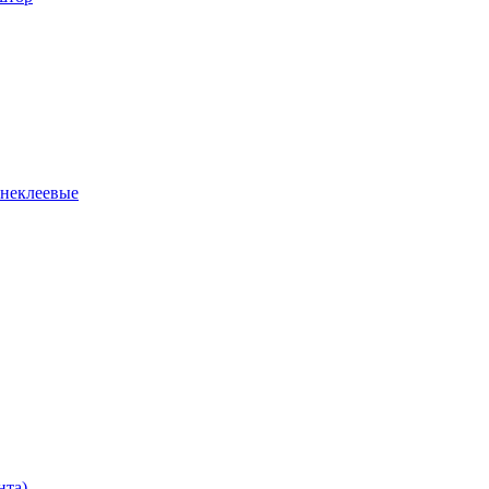
 неклеевые
нта)