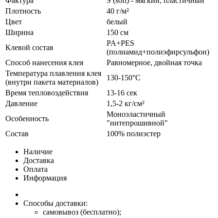
Фактура
S (soft) - мягкий, пластичный
Плотность
40 г/м²
Цвет
белый
Ширина
150 см
PA+PES
Клевой состав
(полиамид+полиэфирсульфон)
Способ нанесения клея
Равномерное, двойная точка
Температура плавления клея
130-150°С
(внутри пакета материалов)
Время тепловоздействия
13-16 сек
Давление
1,5-2 кг/см²
Моноэластичный
Особенность
"нитепрошивной"
Состав
100% полиэстер
Наличие
Доставка
Оплата
Информация
Способы доставки:
самовывоз (бесплатно);