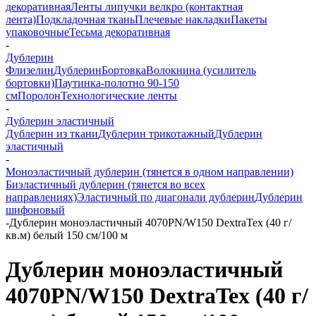
декоративная
Ленты липучки велкро (контактная
лента)
Подкладочная ткань
Плечевые накладки
Пакеты
упаковочные
Тесьма декоративная
-
Дублерин
Флизелин
Дублерин
Бортовка
Волокнина (усилитель
бортовки)
Паутинка-полотно 90-150
см
Поролон
Технологические ленты
-
Дублерин эластичный
Дублерин из ткани
Дублерин трикотажный
Дублерин
эластичный
-
Моноэластичный дублерин (тянется в одном направлении)
Биэластичный дублерин (тянется во всех
направлениях)
Эластичный по диагонали дублерин
Дублерин
шифоновый
-
Дублерин моноэластичный 4070PN/W150 DextraTex (40 г/
кв.м) белый 150 см/100 м
Дублерин моноэластичный
4070PN/W150 DextraTex (40 г/