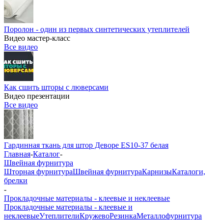
Поролон - один из первых синтетических утеплителей
Видео мастер-класс
Все видео
Как сшить шторы с люверсами
Видео презентации
Все видео
Гардинная ткань для штор Деворе ES10-37 белая
Главная
-
Каталог
-
Швейная фурнитура
Шторная фурнитура
Швейная фурнитура
Карнизы
Каталоги,
брелки
-
Прокладочные материалы - клеевые и неклеевые
Прокладочные материалы - клеевые и
неклеевые
Утеплители
Кружево
Резинка
Металлофурнитура