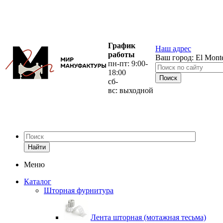
График
Наш адрес
работы
Ваш город:
El Mont
пн-пт: 9:00-
18:00
сб-
вс: выходной
Найти
Меню
Каталог
Шторная фурнитура
Лента шторная (мотажная тесьма)